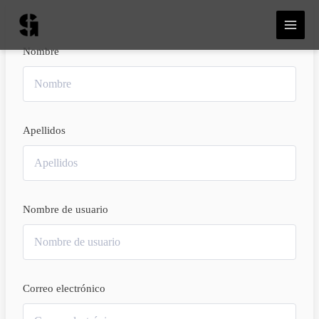
Ir
MAI
al
ME
contenido
Nombre
Apellidos
Nombre de usuario
Correo electrónico