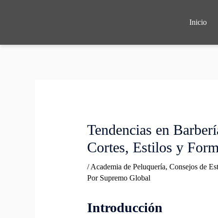
Ir
al
Inicio
contenido
Navegación
de
entradas
Tendencias en Barberí
Cortes, Estilos y For
/
Academia de Peluquería
,
Consejos de Est
Por
Supremo Global
Introducción