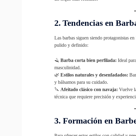
2. Tendencias en Barb
Las barbas siguen siendo protagonistas en
pulido y definido:
🪒
Barba corta bien perfilada:
Ideal para
masculinidad.
🌿
Estilos naturales y desenfadados:
Bar
y bálsamos para su cuidado.
🔪
Afeitado clásico con navaja:
Vuelve la
técnica que requiere precisión y experienci
3. Formación en Barbe
Para ofrecer estos estilos con calidad y pr