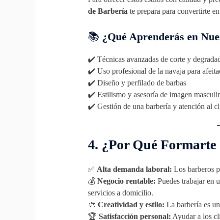
de Barbería
te prepara para convertirte en
📚
¿Qué Aprenderás en Nue
✔️ Técnicas avanzadas de corte y degrada
✔️ Uso profesional de la navaja para afeita
✔️ Diseño y perfilado de barbas
✔️ Estilismo y asesoría de imagen masculi
✔️ Gestión de una barbería y atención al cl
4. ¿Por Qué Formarte
✅
Alta demanda laboral:
Los barberos pr
💰
Negocio rentable:
Puedes trabajar en un
servicios a domicilio.
🎨
Creatividad y estilo:
La barbería es un 
🏆
Satisfacción personal:
Ayudar a los cli